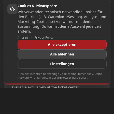
Cookies & Privatsphäre
Family ticket
30,00 EUR
Wir verwenden technisch notwendige Cookies für
den Betrieb (z. B. Warenkorb/Session). Analyse- und
Marketing-Cookies setzen wir nur mit deiner
Groups (20+ people)
9,00 EUR
Zustimmung. Du kannst deine Auswahl jederzeit
ändern.
Imprint
·
Privacy Policy
GO TO TICKET SHOP
Alle akzeptieren
Alle ablehnen
Einstellungen
ACCESSIBLE
Hinweis: Technisch notwendige Cookies sind immer aktiv. Deine
Auswahl wird auf diesem Gerät/Browser gespeichert.
We are fully accessible. Barrier-free tickets are
available exclusively at the ticket center.
From the Klause parking area, you reach the
“highline179” bridge portal on the side of the
Ehrenberg castle ruins in
a relaxed 20 minutes