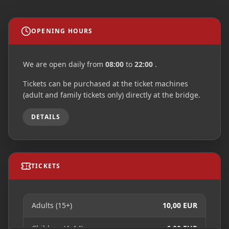
OPENING HOURS
We are open daily from
08:00
to
22:00
.
Tickets can be purchased at the ticket machines
(adult and family tickets only) directly at the bridge.
DETAILS
TICKETS
Adults (15+)
10,00 EUR
Children (4–14)
6,00 EUR